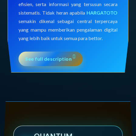
efisien, serta informasi yang tersusun secara
sistematis. Tidak heran apabila
HARGATOTO
semakin dikenal sebagai central terpercaya
yang mampu memberikan pengalaman digital
yang lebih baik untuk semua para bettor.
See full description