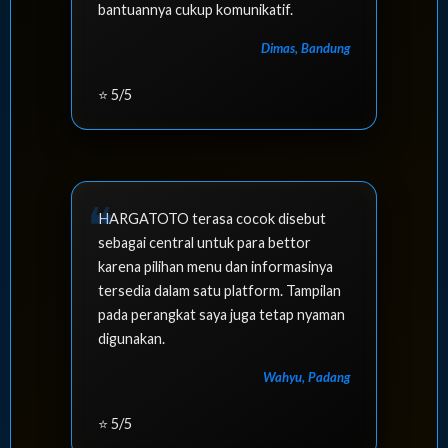
bantuannya cukup komunikatif.
Dimas, Bandung
⭐ 5/5
HARGATOTO terasa cocok disebut
sebagai central untuk para bettor
karena pilihan menu dan informasinya
tersedia dalam satu platform. Tampilan
pada perangkat saya juga tetap nyaman
digunakan.
Wahyu, Padang
⭐ 5/5