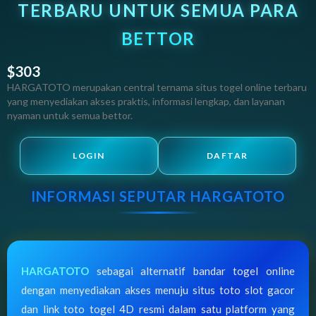
TERBARU UNTUK SEMUA PARA
BETTOR
$303
HARGATOTO merupakan central ternama situs togel online terbaru
yang menyediakan akses praktis, informasi lengkap, dan layanan
nyaman untuk semua bettor.
LOGIN
DAFTAR
INFORMASI SEPUTAR HARGATOTO
HARGATOTO
sebagai alternatif bandar togel online
dengan menyediakan akses menuju situs toto slot gacor
dan link toto togel 4D resmi dalam satu platform yang