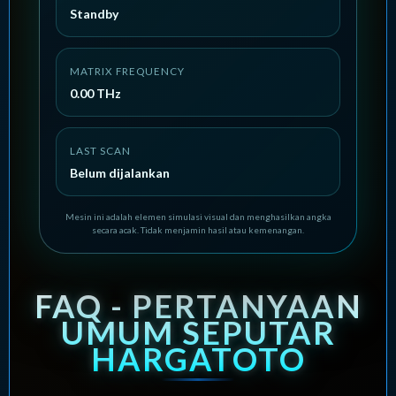
Standby
MATRIX FREQUENCY
0.00 THz
LAST SCAN
Belum dijalankan
Mesin ini adalah elemen simulasi visual dan menghasilkan angka
secara acak. Tidak menjamin hasil atau kemenangan.
FAQ - PERTANYAAN
UMUM SEPUTAR
HARGATOTO