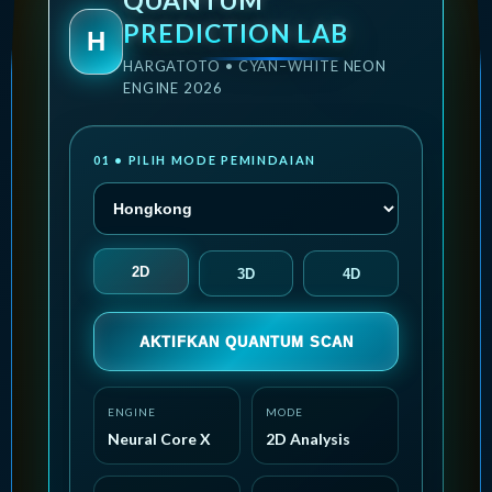
QUANTUM
PREDICTION LAB
H
HARGATOTO • CYAN–WHITE NEON
ENGINE 2026
01 • PILIH MODE PEMINDAIAN
2D
3D
4D
AKTIFKAN QUANTUM SCAN
ENGINE
MODE
Neural Core X
2D Analysis