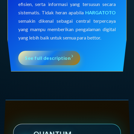
efisien, serta informasi yang tersusun secara
sistematis. Tidak heran apabila
HARGATOTO
semakin dikenal sebagai central terpercaya
yang mampu memberikan pengalaman digital
yang lebih baik untuk semua para bettor.
See full description