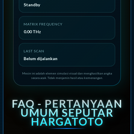
Standby
MATRIX FREQUENCY
0.00 THz
LAST SCAN
Belum dijalankan
Mesin ini adalah elemen simulasi visual dan menghasilkan angka
secara acak. Tidak menjamin hasil atau kemenangan.
FAQ - PERTANYAAN
UMUM SEPUTAR
HARGATOTO