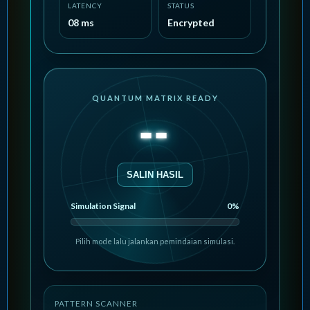
LATENCY
STATUS
08 ms
Encrypted
QUANTUM MATRIX READY
--
SALIN HASIL
Simulation Signal
0%
Pilih mode lalu jalankan pemindaian simulasi.
PATTERN SCANNER